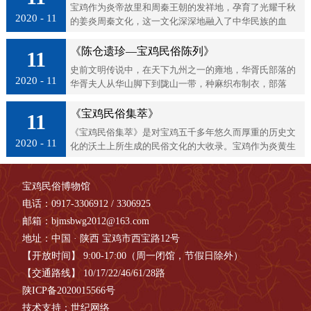
宝鸡作为炎帝故里和周秦王朝的发祥地，孕育了光耀千秋
2020 - 11
的姜炎周秦文化，这一文化深深地融入了中华民族的血
脉，在民族性格上打下了永不磨灭的烙印。《宝鸡民俗文
化丛书》正是姜炎周秦文化的“民间...
《陈仓遗珍—宝鸡民俗陈列》
11
史前文明传说中，在天下九州之一的雍地，华胥氏部落的
2020 - 11
华胥夫人从华山脚下到陇山一带，种麻织布制衣，部落
由“群婚”走向“配偶婚”，进而走向“族外配偶婚”。到姜炎
时代，炎帝神农氏尝百草、播...
《宝鸡民俗集萃》
11
《宝鸡民俗集萃》是对宝鸡五千多年悠久而厚重的历史文
2020 - 11
化的沃土上所生成的民俗文化的大收录。宝鸡作为炎黄生
息、周室肇基、赢秦崛起之地，是中华传统文化的一个重
要源泉，素有“炎帝故里”、“青...
宝鸡民俗博物馆
电话：0917-3306912 / 3306925
邮箱：bjmsbwg2012@163.com
地址：中国 · 陕西 宝鸡市西宝路12号
【开放时间】 9:00-17:00（周一闭馆，节假日除外）
【交通路线】 10/17/22/46/61/28路
陕ICP备2020015566号
技术支持：世纪网络