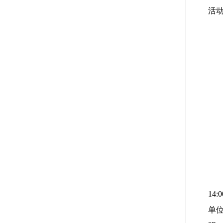
活
14
单